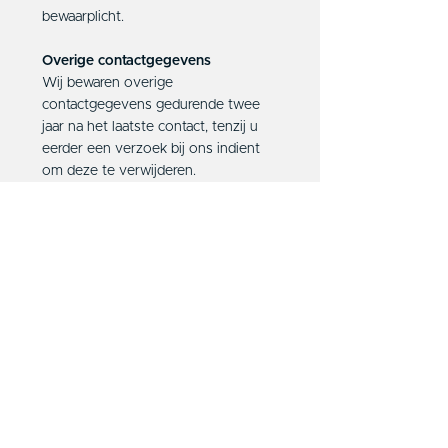
bewaarplicht.
Overige contactgegevens
Wij bewaren overige
contactgegevens gedurende twee
jaar na het laatste contact, tenzij u
eerder een verzoek bij ons indient
om deze te verwijderen.
Met wie delen wij uw gegevens?
De gegevens die u aan ons geeft
kunnen wij aan derde partijen
verstrekken indien dit noodzakelijk is
voor uitvoering van de hierboven
beschreven doeleinden. Deze
verklaring is niet van toepassing op
websites van derden die door middel
van links met onze website zijn
verbonden. Wij kunnen namelijk niet
garanderen dat deze websites op een